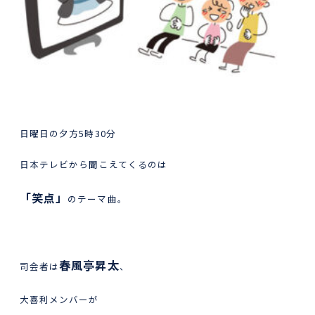
日曜日の夕方5時30分
日本テレビから聞こえてくるのは
「笑点」
のテーマ曲。
春風亭昇太
司会者は
、
大喜利メンバーが