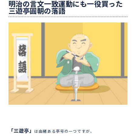
明治の言文一致運動にも一役買った
三遊亭圓朝の落語
「三遊亭」
は由緒ある亭号の一つですが、