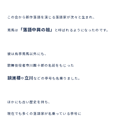
この会から新作落語を演じる落語家が次々と生まれ、
「落語中興の祖」
焉馬は
と呼ばれるようになったのです。
彼は烏亭焉馬以外にも、
歌舞伎役者市川團十郎の名前をもじった
談洲楼
立川
や
などの亭号も名乗りました。
ほかにも古い歴史を持ち、
現在でも多くの落語家が名乗っている亭号に