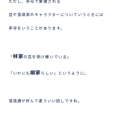
ただし、亭号で象徴される
芸や落語家のキャラクターについていうときには
亭号をいうことがあります。
林家
「
の芸を受け継いでいる」
柳家
「いかにも
らしい」というように。
落語通が好んで遣ういい回しですね。