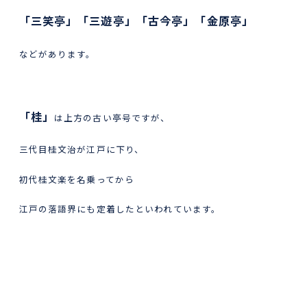
「三笑亭」「三遊亭」「古今亭」「金原亭」
などがあります。
「桂」
は上方の古い亭号ですが、
三代目桂文治が江戸に下り、
初代桂文楽を名乗ってから
江戸の落語界にも定着したといわれています。