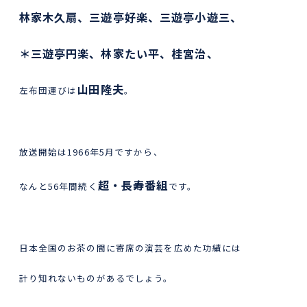
林家木久扇、三遊亭好楽、三遊亭小遊三、
＊三遊亭円楽、林家たい平、桂宮治、
山田隆夫
左布団運びは
。
放送開始は1966年5月ですから、
超・長寿番組
なんと56年間続く
です。
日本全国のお茶の間に寄席の演芸を広めた功績には
計り知れないものがあるでしょう。