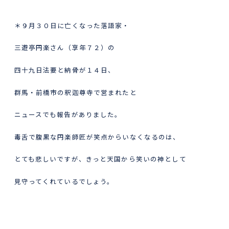
＊９月３０日に亡くなった落語家・
三遊亭円楽さん（享年７２）の
四十九日法要と納骨が１４日、
群馬・前橋市の釈迦尊寺で営まれたと
ニュースでも報告がありました。
毒舌で腹黒な円楽師匠が笑点からいなくなるのは、
とても悲しいですが、きっと天国から笑いの神として
見守ってくれているでしょう。