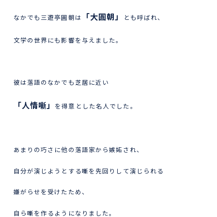
「大圓朝」
なかでも三遊亭圓朝は
とも呼ばれ、
文学の世界にも影響を与えました。
彼は落語のなかでも芝居に近い
「人情噺」
を得意とした名人でした。
あまりの巧さに他の落語家から嫉妬され、
自分が演じようとする噺を先回りして演じられる
嫌がらせを受けたため、
自ら噺を作るようになりました。