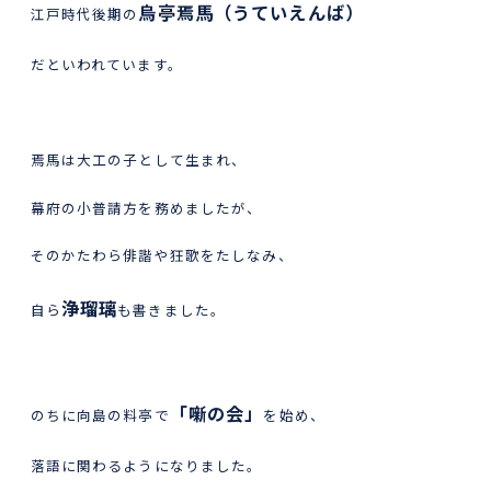
烏亭焉馬（うていえんば）
江戸時代後期の
だといわれています。
焉馬は大工の子として生まれ、
幕府の小普請方を務めましたが、
そのかたわら俳諧や狂歌をたしなみ、
浄瑠璃
自ら
も書きました。
「噺の会」
のちに向島の料亭で
を始め、
落語に関わるようになりました。