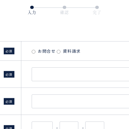
入力
確認
完了
お問合せ
資料請求
必須
必須
必須
-
-
必須