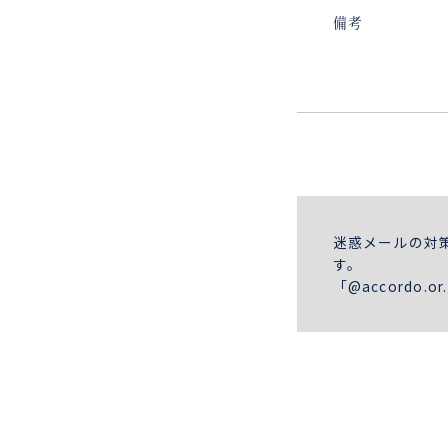
備考
迷惑メールの対
す。
「@accordo