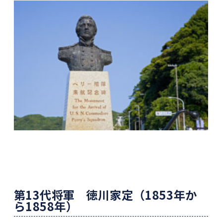
第
13
代将軍 徳川家定（
1853
年か
ら
1858
年）