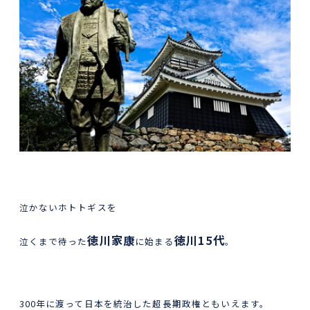
泣かないホトトギスを
徳川家康
徳川15代
泣くまで待った
に始まる
。
300年に渡って日本を統治した超長期政権ともいえます。