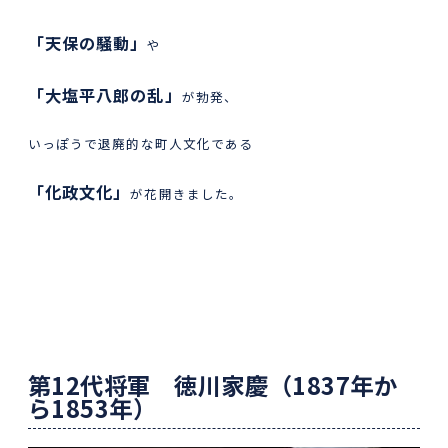
「天保の騒動」
や
「大塩平八郎の乱」
が勃発、
いっぽうで退廃的な町人文化である
「化政文化」
が花開きました。
第
12
代将軍 徳川家慶（
1837
年か
ら
1853
年）