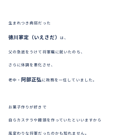
生まれつき病弱だった
徳川家定（いえさだ）
は、
父の急逝をうけて将軍職に就いたのち、
さらに体調を悪化させ、
阿部正弘
老中・
に政務を一任していました。
お菓子作りが好きで
自らカステラや饅頭を作っていたといいますから
風変わりな将軍だったのかも知れません。