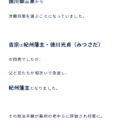
徳川御三家
から
次期将軍を選ぶことになっていました。
吉宗
紀州藩主・徳川光貞（みつさだ）
は
の四男でしたが、
父と兄たちが相次いで急逝し、
紀州藩主
となりました。
その政治手腕が幕府の老中らに評価され将軍に。