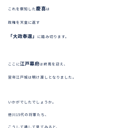
慶喜
これを察知した
は
政権を天皇に返す
「大政奉還」
に踏み切ります。
江戸幕府
ここに
は終焉を迎え、
翌年江戸城は明け渡しとなりました。
いかがでしたでしょうか。
徳川15代の将軍たち、
こうして通して見てみると、