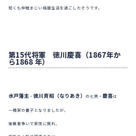
短くも仲睦まじい結婚生活を過ごしたそうです。
第
15
代将軍 徳川慶喜（
1867
年か
ら
1868
年）
水戸藩主
徳川斉昭（なりあき）
慶喜
・
の七男・
は
一橋家の養子となりましたが、
後継者争いで家茂に敗れ、