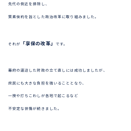
先代の側近を排除し、
質素倹約を旨とした政治改革に取り組みました。
「享保の改革」
それが
です。
幕府の逼迫した財政の立て直しには成功しましたが、
庶民にも大きな負担を強いることとなり、
一揆や打ちこわしが各地で起こるなど
不安定な世情が続きました。