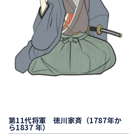
第
11
代将軍 徳川家斉（
1787
年か
ら
1837
年）