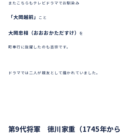
またこちらもテレビドラマでお馴染み
「大岡越前」
こと
大岡忠相（おおおかただすけ）
を
町奉行に抜擢したのも吉宗です。
ドラマでは二人が親友として描かれていました。
第
9
代将軍 徳川家重（
1745
年から