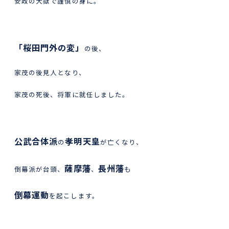
安政の大獄で謹慎の身に。
「桜田門外の変」
の後、
家茂の後見人となり、
家茂の死後、将軍に就任しました。
公武合体派
孝明天皇
の
が亡くなり、
薩摩藩
長州藩
倒幕派が台頭、
、
も
倒幕運動
を起こします。