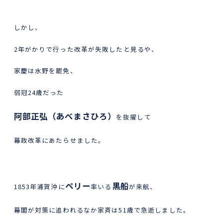
しかし、
2年がかりで行った改革が失敗したと見るや、
家慶は水野を罷免、
弱冠24歳だった
阿部正弘（あべまさひろ）
を抜擢して
幕政改革にあたらせました。
ペリー
黒船
1853年浦賀沖に
率いる
が来航、
幕閣が対策に追われるなか家斉は51歳で急逝しました。