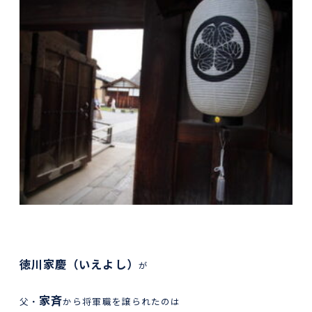
徳川家慶（いえよし）
が
家斉
父・
から将軍職を譲られたのは