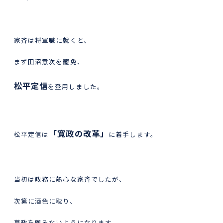
家斉は将軍職に就くと、
まず田沼意次を罷免、
松平定信
を登用しました。
「寛政の改革」
松平定信は
に着手します。
当初は政務に熱心な家斉でしたが、
次第に酒色に耽り、
幕政を顧みないようになります。