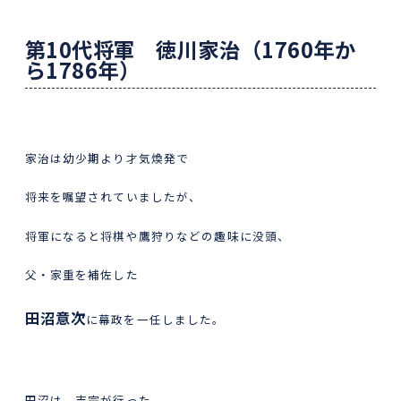
第
10
代将軍 徳川家治（
1760
年か
ら
1786
年）
家治は幼少期より才気煥発で
将来を嘱望されていましたが、
将軍になると将棋や鷹狩りなどの趣味に没頭、
父・家重を補佐した
田沼意次
に幕政を一任しました。
田沼は、吉宗が行った