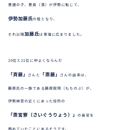
景通の子、景員（清）が伊勢に転じて、
伊勢加藤氏
の祖となり、
加藤氏
それ以降
は東海に広まりました。
20位と21位に仲よくならんだ
「斉藤」
「斎藤」
さんと
さんの由来は、
藤原氏の一族である藤原叙用（もちのぶ）が、
伊勢神宮の近くにあった役所の
「斎宮寮（さいぐうりょう）」
の長官を
務めていたことにあるそうです。