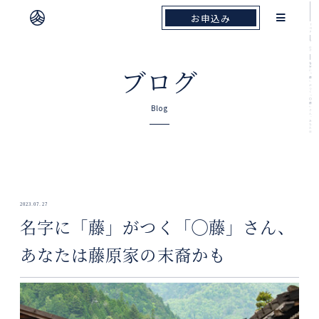
お申込み
お申込み
TOP
ブログ
名字に「藤」がつく「◯藤」さん、あなたは
ブログ
Blog
2023.07.27
名字に「藤」がつく「◯藤」さん、
あなたは藤原家の末裔かも