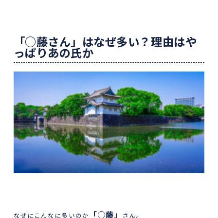
「○藤さん」はなぜ多い？理由はや
っぱりあの氏か
「○藤」
なぜにこんなに多いのか
さん。