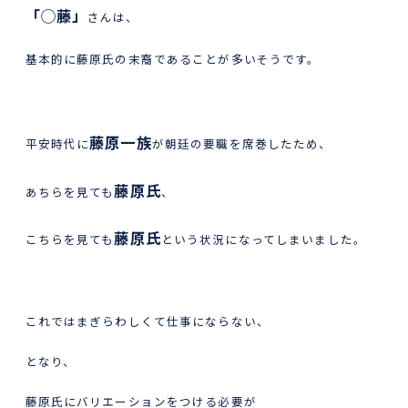
「◯藤」
さんは、
基本的に藤原氏の末裔であることが多いそうです。
藤原一族
平安時代に
が朝廷の要職を席巻したため、
藤原氏
あちらを見ても
、
藤原氏
こちらを見ても
という状況になってしまいました。
これではまぎらわしくて仕事にならない、
となり、
藤原氏にバリエーションをつける必要が