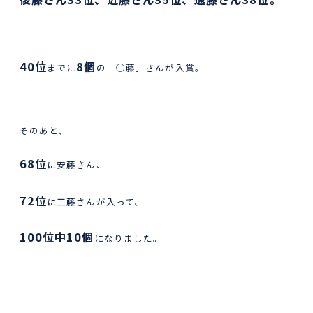
40位
8個
までに
の「◯藤」さんが入賞。
そのあと、
68位
に安藤さん、
72位
に工藤さんが入って、
100位中10個
になりました。