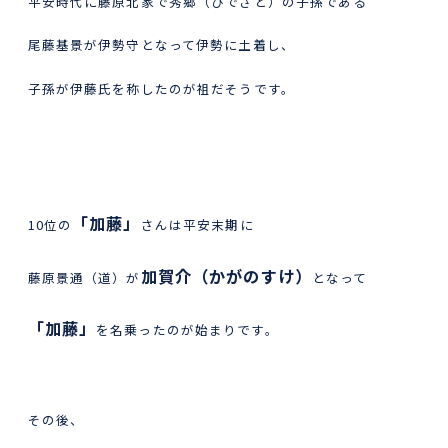
平安時代に藤原北家で秀郷（ひでさと）の子孫である
尾藤基景が伊勢守となって伊勢に土着し、
子孫が伊藤氏を称したのが祖だそうです。
「加藤」
10位の
さんは平安末期に
加賀介（かがのすけ）
藤原景通（道）が
となって
「加藤」
を名乗ったのが始まりです。
その後、