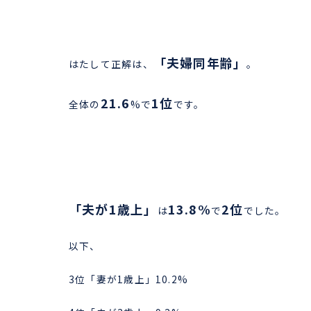
「夫婦同年齢」
はたして正解は、
。
21.6
1位
全体の
%で
です。
「夫が1歳上」
13.8%
2位
は
で
でした。
以下、
3位「妻が1歳上」10.2%