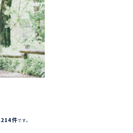
2214件
です。