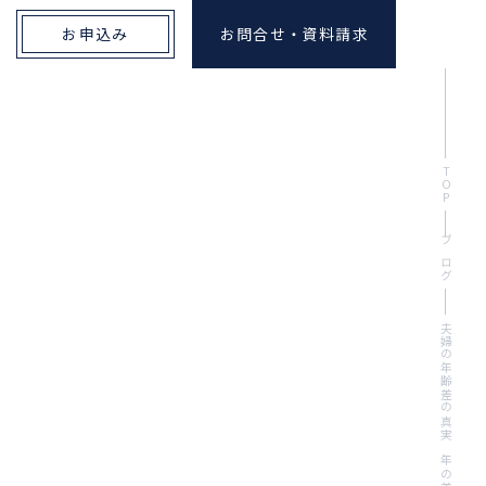
お申込み
お問合せ・資料請求
TOP
ブログ
夫婦の年齢差の真実 年の差婚はレアケース