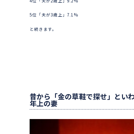
4位「夫が2歳上」9.2%
5位「夫が3歳上」7.1%
と続きます。
昔から「金の草鞋で探せ」といわ
年上の妻