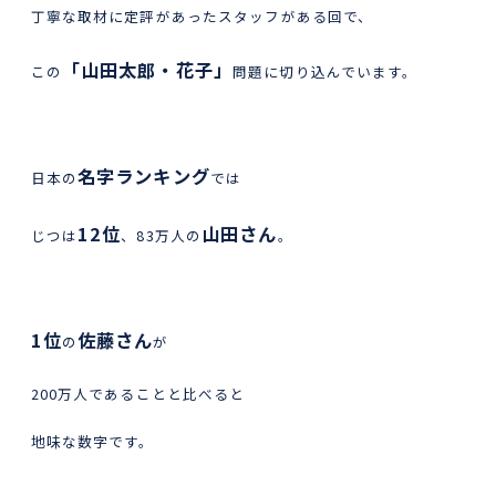
丁寧な取材に定評があったスタッフがある回で、
「山田太郎・花子」
この
問題に切り込んでいます。
名字ランキング
日本の
では
12位
山田さん
じつは
、83万人の
。
1位
佐藤さん
の
が
200万人であることと比べると
地味な数字です。