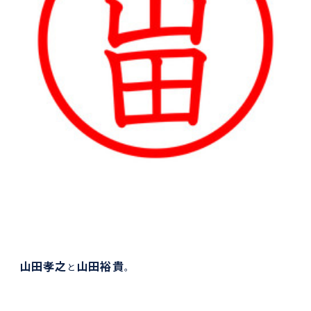
山田孝之
山田裕貴
と
。