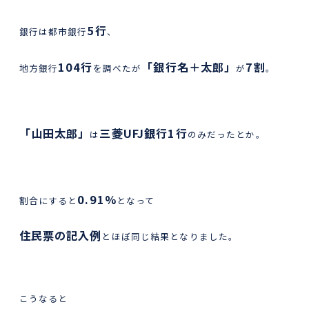
5行
銀行は都市銀行
、
104行
「銀行名＋太郎」
7割
地方銀行
を調べたが
が
。
「山田太郎」
三菱UFJ銀行1行
は
のみだったとか。
0.91%
割合にすると
となって
住民票の記入例
とほぼ同じ結果となりました。
こうなると