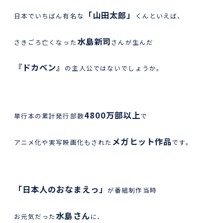
「山田太郎」
日本でいちばん有名な
くんといえば、
水島新司
さきごろ亡くなった
さんが生んだ
『ドカベン』
の主人公ではないでしょうか。
4800万部以上
単行本の累計発行部数
で
メガヒット作品
アニメ化や実写映画化もされた
です。
「日本人のおなまえっ」
が番組制作当時
水島さん
お元気だった
に、