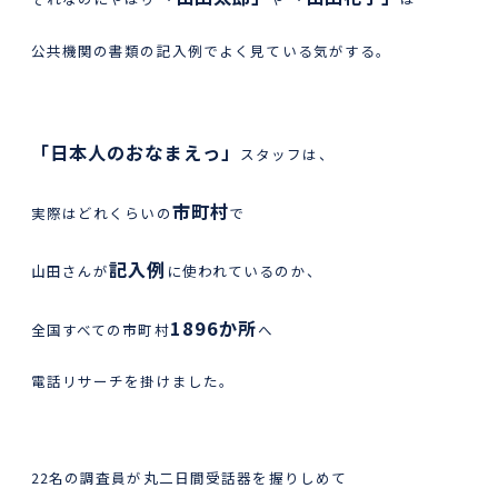
公共機関の書類の記入例でよく見ている気がする。
「日本人のおなまえっ」
スタッフは、
市町村
実際はどれくらいの
で
記入例
山田さんが
に使われているのか、
1896か所
全国すべての市町村
へ
電話リサーチを掛けました。
22名の調査員が丸二日間受話器を握りしめて