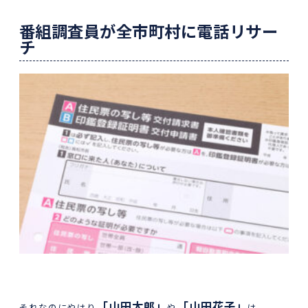
番組調査員が全市町村に電話リサー
チ
「山田太郎」
「山田花子」
それなのにやはり
や
は