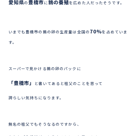
愛知県
豊橋市
鶉の養殖
の
に
を広めた人だったそうです。
70%
いまでも豊橋市の鶉の卵の生産量は全国の
を占めていま
す。
スーパーで見かける鶉の卵のパックに
「豊橋市」
と書いてあると祖父のことを思って
誇らしい気持ちになります。
無名の祖父でもそうなるのですから、