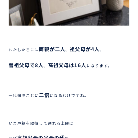
両親が二人
祖父母が4人
わたしたちには
、
、
曽祖父母で8人
高祖父母は16人
、
になります。
二倍
一代遡るごとに
になるわけですね。
いま戸籍を取得して遡れる上限は
高祖父母の父母の代