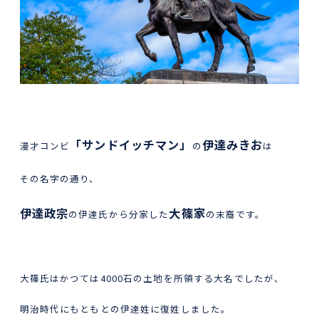
「サンドイッチマン」
伊達みきお
漫才コンビ
の
は
その名字の通り、
伊達政宗
大篠家
の伊達氏から分家した
の末裔です。
大篠氏はかつては4000石の土地を所領する大名でしたが、
明治時代にもともとの伊達姓に復姓しました。