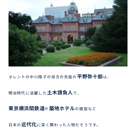
平野弥十郎
タレントの中川翔子の母方の先祖の
は、
土木請負人
明治時代に活躍した
で、
東京横浜間鉄道
築地ホテル
や
の建設など
近代化
日本の
に深く関わった人物だそうです。