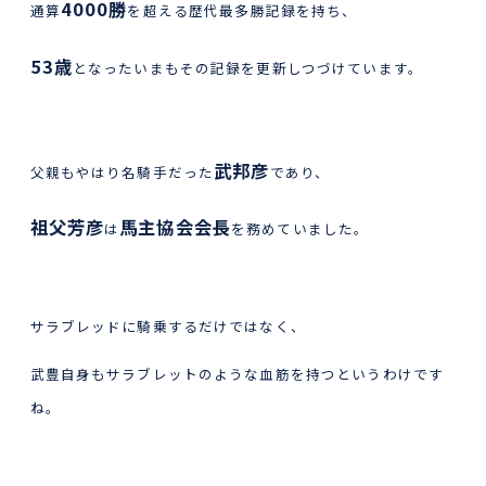
4000勝
通算
を超える歴代最多勝記録を持ち、
53歳
となったいまもその記録を更新しつづけています。
武邦彦
父親もやはり名騎手だった
であり、
祖父芳彦
馬主協会会長
は
を務めていました。
サラブレッドに騎乗するだけではなく、
武豊自身もサラブレットのような血筋を持つというわけです
ね。