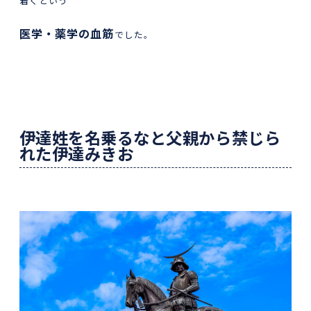
着くという
医学・薬学の血筋
でした。
伊達姓を名乗るなと父親から禁じら
れた伊達みきお