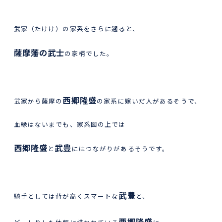
武家（たけけ）の家系をさらに遡ると、
薩摩藩の武士
の家柄でした。
西郷隆盛
武家から薩摩の
の家系に嫁いだ人があるそうで、
血縁はないまでも、家系図の上では
西郷隆盛
武豊
と
にはつながりがあるそうです。
武豊
騎手としては背が高くスマートな
と、
西郷隆盛