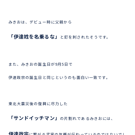
みきおは、デビュー時に父親から
「伊達姓を名乗るな」
と釘を刺されたそうです。
また、みきおの誕生日が9月5日で
伊達政宗の誕生日と同じというのも面白い一致です。
東北大震災後の復興に尽力した
「サンドイッチマン」
の片割れであるみきおには、
伊達政宗
に繋がる武家の気概が伝わっているのではないでし