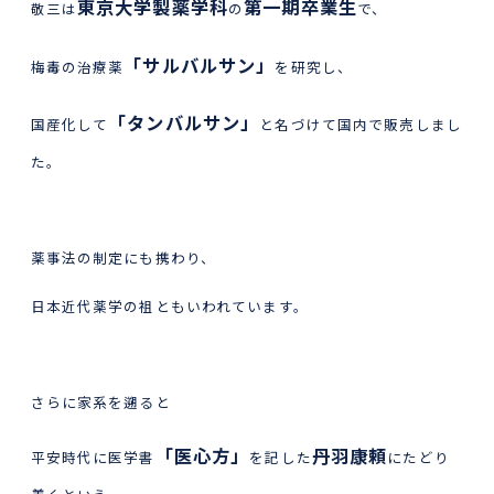
東京大学製薬学科
第一期卒業生
敬三は
の
で、
「サルバルサン」
梅毒の治療薬
を研究し、
「タンバルサン」
国産化して
と名づけて国内で販売しまし
た。
薬事法の制定にも携わり、
日本近代薬学の祖ともいわれています。
さらに家系を遡ると
「医心方」
丹羽康頼
平安時代に医学書
を記した
にたどり