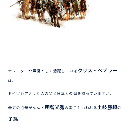
クリス・ペプラー
ナレーターや声優として活躍している
は、
ドイツ系アメリカ人の父と日本人の母を持っていますが、
明智光秀
土岐勝頼
母方の祖母がなんと
の実子といわれる
の
子孫
。