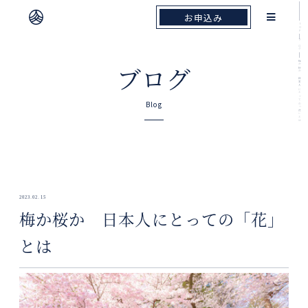
お申込み
お申込み
TOP
ブログ
梅か桜か 日本人にとっての「花」とは
ブログ
Blog
2023.02.15
梅か桜か 日本人にとっての「花」
とは