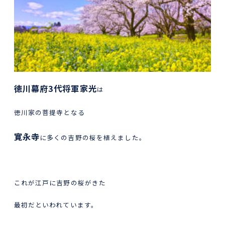
徳川幕府3代将軍家光
は
徳川家の菩提寺となる
寛永寺
に多くの吉野の桜を植えました。
これが江戸に吉野の桜がきた
最初だといわれています。