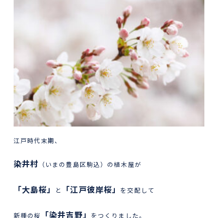
江戸時代末期、
染井村
（いまの豊島区駒込）の植木屋が
「大島桜」
「江戸彼岸桜」
と
を交配して
「染井吉野」
新種の桜
をつくりました。