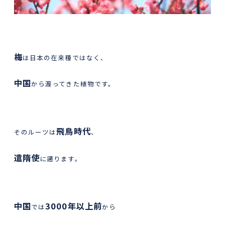
梅
は日本の在来種ではなく、
中国
から渡ってきた植物です。
飛鳥時代
そのルーツは
、
遣隋使
に遡ります。
中国
3000年以上前
では
から