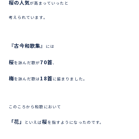
桜の人気
が高まっていったと
考えられています。
『古今和歌集』
には
桜
70首
を詠んだ歌が
、
梅
18首
を詠んだ歌は
に留まりました。
このころから和歌において
「花」
桜
といえば
を指すようになったのです。