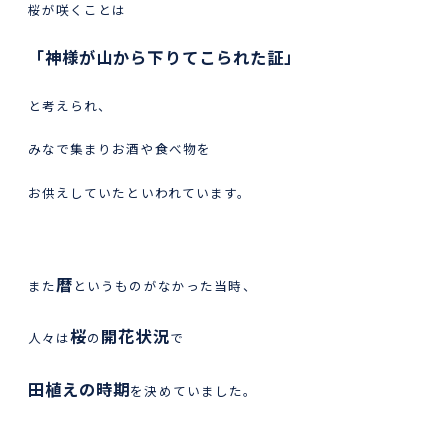
桜が咲くことは
「神様が山から下りてこられた証」
と考えられ、
みなで集まりお酒や食べ物を
お供えしていたといわれています。
暦
また
というものがなかった当時、
桜
開花状況
人々は
の
で
田植えの時期
を決めていました。