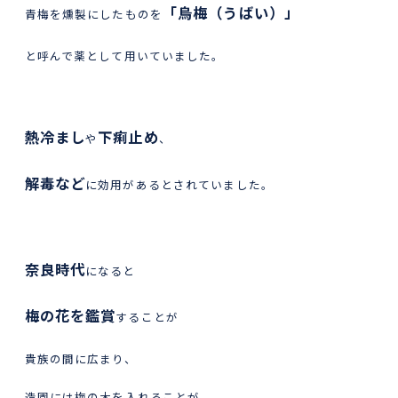
「烏梅（うばい）」
青梅を燻製にしたものを
と呼んで薬として用いていました。
熱冷まし
下痢止め
や
、
解毒など
に効用があるとされていました。
奈良時代
になると
梅の花を鑑賞
することが
貴族の間に広まり、
造園には梅の木を入れることが