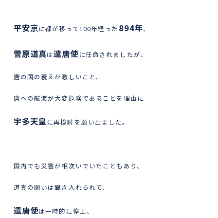
平安京
894年
に都が移って100年経った
、
菅原道真
遣唐使
は
に任命されましたが、
唐の国の衰えが激しいこと、
唐への航海が大変危険であることを理由に
宇多天皇
に再検討を願い出ました。
国内でも災害が相次いでいたこともあり、
道真の願いは聞き入れられて、
遣唐使
は一時的に停止、