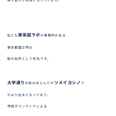
家系図ラボ
私ども
の事務所がある
東京都国立市は
桜の名所として有名です。
大学通り
ソメイヨシノ
の桜はほとんどが
で
やはり古木となっており、
市民ボランティアによる