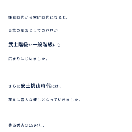
鎌倉時代から室町時代になると、
貴族の風習としての花見が
武士階級
一般階級
や
にも
広まりはじめました。
安土桃山時代
さらに
には、
花見は盛大な催しとなっていきました。
豊臣秀吉は1594年、