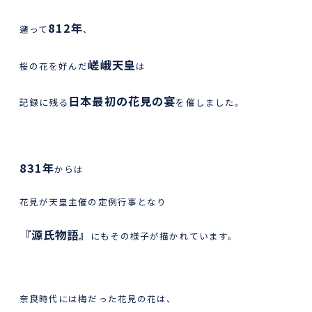
812年
遡って
、
嵯峨天皇
桜の花を好んだ
は
日本最初の花見の宴
記録に残る
を催しました。
831年
からは
花見が天皇主催の定例行事となり
『源氏物語』
にもその様子が描かれています。
奈良時代には梅だった花見の花は、