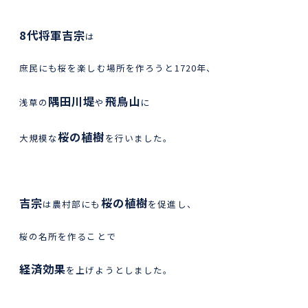
8代将軍吉宗
は
庶民にも桜を楽しむ場所を作ろうと1720年、
隅田川堤
飛鳥山
浅草の
や
に
桜の植樹
大規模な
を行いました。
吉宗
桜の植樹
は農村部にも
を促進し、
桜の名所を作ることで
経済効果
を上げようとしました。